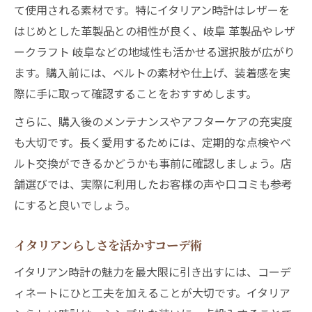
用法
て使用される素材です。特にイタリアン時計はレザーを
はじめとした革製品との相性が良く、岐阜 革製品やレザ
岐阜で体感するイタリアン時計の選び方ガ
ークラフト 岐阜などの地域性も活かせる選択肢が広がり
イド
ます。購入前には、ベルトの素材や仕上げ、装着感を実
信頼できる店舗で選ぶイタリアン時計の楽
際に手に取って確認することをおすすめします。
しみ
さらに、購入後のメンテナンスやアフターケアの充実度
時計選びなら注目したいイタリアンの美学
も大切です。長く愛用するためには、定期的な点検やベ
イタリアン時計の美学を体感する選び方
ルト交換ができるかどうかも事前に確認しましょう。店
デザイン性で光るイタリアン時計の魅力
舗選びでは、実際に利用したお客様の声や口コミも参考
岐阜県で注目のイタリアン時計選びのコツ
にすると良いでしょう。
イタリアン時計が誇る美意識とその価値
選ぶべきイタリアン時計の美学ポイント
イタリアンらしさを活かすコーデ術
イタリアン時計の魅力を最大限に引き出すには、コーデ
ィネートにひと工夫を加えることが大切です。イタリア