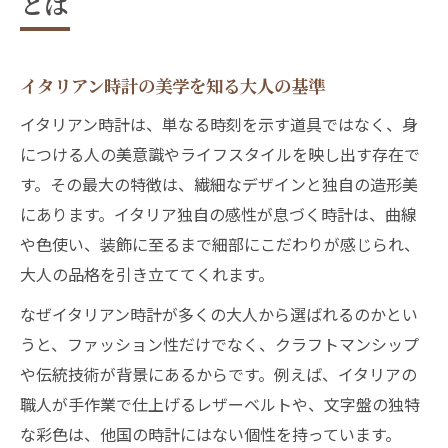
とは
イタリアン時計が岐阜で人気の理由を解説
岐阜の店舗で体感するイタリアンの魅力
イタリアン時計の美学を知る大人の基準
イタリアン時計と岐阜の職人技の関係性
イタリアン時計は、単なる時刻を示す道具ではなく、身
岐阜で叶うイタリアン時計の購入体験
につける人の美意識やライフスタイルを映し出す存在で
エレガンスを引き立てる時計選びのポイント
す。その最大の特徴は、繊細なデザインと独自の造形美
イタリアン時計で演出する上品な雰囲気
にあります。イタリア独自の感性が息づく時計は、曲線
エレガンス重視のイタリアン時計選びガイ
や色使い、装飾に至るまで細部にこだわりが感じられ、
ド
大人の品格を引き立ててくれます。
イタリアンが光る素材とデザインの特徴
なぜイタリアン時計が多くの大人から選ばれるのかとい
岐阜県で見つかるエレガントなイタリアン
うと、ファッション性だけでなく、クラフトマンシップ
時計
や伝統技術が背景にあるからです。例えば、イタリアの
イタリアン時計で差がつく腕元の印象づく
職人が手作業で仕上げるレザーベルトや、文字盤の独特
り
な彩色は、他国の時計にはない個性を持っています。