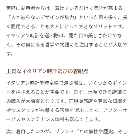
個性派におすすめイタリアンな腕元演出術
実際に愛用者からは「着けているだけで気分が高まる」
自分らしさを語るイタリアン時計の選び方
「人と被らないデザインが魅力」といった声も多く、長
個性派必見のイタリアン時計コーディネー
く愛用できることも大人にとって大きなメリットです。
ト
イタリアン時計を選ぶ際は、見た目の美しさだけでな
イタリアンデザインで魅せる腕元の工夫
く、その奥にある哲学や物語にも注目することが大切で
岐阜で選ぶ個性光るイタリアン時計の魅力
す。
イタリアン時計で楽しむカスタマイズの提
上質なイタリアン時計選びの着眼点
案
岐阜で叶うイタリアン時計との出会い方
イタリアン時計を岐阜県で選ぶ際は、いくつかのポイン
トを押さえることが重要です。まず、信頼できる店舗で
岐阜県でイタリアン時計と出会うためのポ
の購入が大前提となります。正規販売店や豊富な知識を
イント
持つスタッフが在籍する店舗を選ぶことで、アフターサ
地元で見つかるイタリアン時計専門店の魅
ービスやメンテナンス体制も安心できます。
力
イタリアン時計選びに役立つ岐阜の情報活
次に着目したいのが、ブランドごとの個性や歴史、そし