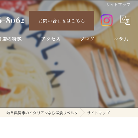
サイトマップ
6-8062
お問い合わせはこちら
当店の特徴
アクセス
ブログ
コラム
ィナー
ース
酒
節限定
岐阜県関市のイタリアンなら洋食リベルタ
サイトマップ
ンチ