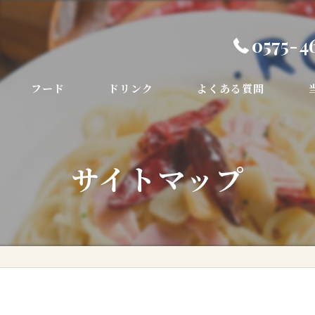
0575-4
フード
ドリンク
よくある質問
デ
サイトマップ
コ
お
季
ラ