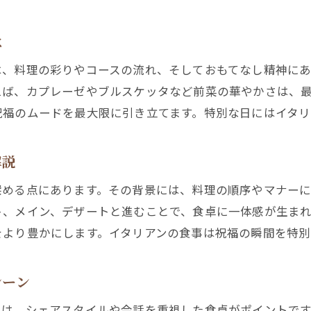
イタリアンの祝福時に知りたい食事マナー
祝福にふさわしいイタリアンの作法と心遣い
は
イタリアンで気を付けたい食事マナー一覧
は、料理の彩りやコースの流れ、そしておもてなし精神に
祝福がより上質になるイタリアンのマナー解説
えば、カプレーゼやブルスケッタなど前菜の華やかさは、
イタリアンの祝福場で守りたいエチケット
祝福のムードを最大限に引き立てます。特別な日にはイタリ
思い出に残る祝福にはイタリアンが最適な理由
イタリアンで祝福が記憶に残る理由とは
解説
祝福の思い出作りにイタリアンが選ばれる訳
深める点にあります。その背景には、料理の順序やマナー
イタリアンの祝福で生まれる絆と喜びを解説
ト、メイン、デザートと進むことで、食卓に一体感が生ま
をより豊かにします。イタリアンの食事は祝福の瞬間を特別
なぜ祝福の場にイタリアンがふさわしいのか
イタリアンで大切な瞬間を彩る魅力に迫る
シーン
イタリアンの定番メニューで祝福をより華やかに
祝福にぴったりなイタリアン定番メニュー選び
では、シェアスタイルや会話を重視した食卓がポイントで