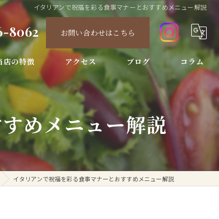
イタリアンで祝福を彩る食事マナーとおすすめメニュー解説
6-8062
お問い合わせはこちら
当店の特徴
アクセス
ブログ
コラム
ィナー
すすめメニュー解説
ース
酒
節限定
イタリアンで祝福を彩る食事マナーとおすすめメニュー解説
ンチ