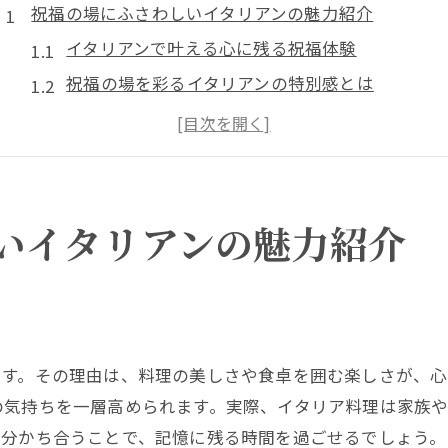
祝福の場にふさわしいイタリアンの魅力紹介
イタリアンで叶える心に残る祝福体験
祝福の場を彩るイタリアンの特別感とは
イタリアンの祝福文化と食事の魅力を解説
家族や友人と楽しむイタリアンの祝福シーン
特別な祝福を演出するイタリアンの心配り
イタリアン料理で特別な祝福を演出するコツ
いイタリアンの魅力紹介
イタリアンで祝福を盛り上げる演出アイデア
祝福に合うイタリアン料理の選び方と工夫
特別感を高めるイタリアンのサプライズ演出法
イタリアンの祝福で大切なテーブルマナーの心得
です。その理由は、料理の美しさや食卓を囲む楽しさが、心
祝福の席で役立つイタリアンの会話術を伝授
の気持ちを一層高められます。実際、イタリア料理は家族
大切な瞬間を彩るイタリアン食事マナーの基本
を分かち合うことで、記憶に残る時間を過ごせるでしょう。