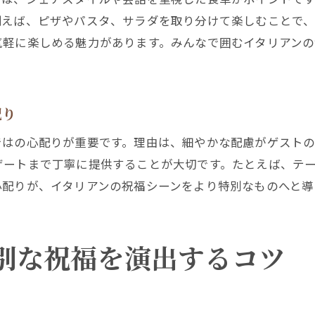
イタリアンの華やかな定番料理で祝福を実現
例えば、ピザやパスタ、サラダを取り分けて楽しむことで、
気軽に楽しめる魅力があります。みんなで囲むイタリアン
特別な祝福を演出するイタリアンの人気料理
イタリアン定番メニューで祝福の席を彩る秘訣
イタリアンで祝福時におすすめの逸品とは
配り
祝福シーンで役立つイタリアンの選び方ガイド
ではの心配りが重要です。理由は、細やかな配慮がゲスト
祝福にふさわしいイタリアン店選びのコツ
ザートまで丁寧に提供することが大切です。たとえば、テ
イタリアンの店舗を祝福用に選ぶ際のポイント
心配りが、イタリアンの祝福シーンをより特別なものへと導
祝福シーンで重視すべきイタリアンの条件
理想の祝福を叶えるイタリアン店の見極め方
イタリアンの雰囲気と祝福の相性を考える
別な祝福を演出するコツ