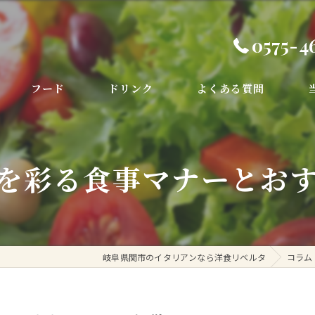
0575-4
フード
ドリンク
よくある質問
デ
を彩る食事マナーとお
コ
お
季
岐阜県関市のイタリアンなら洋食リベルタ
コラム
ラ