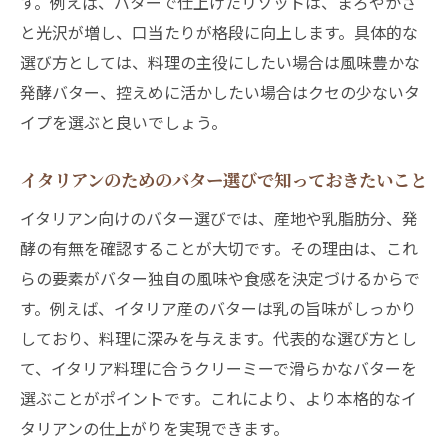
す。例えば、バターで仕上げたリゾットは、まろやかさ
の秘密
と光沢が増し、口当たりが格段に向上します。具体的な
イタリアンに欠かせないバターと気候の相
選び方としては、料理の主役にしたい場合は風味豊かな
乗効果
発酵バター、控えめに活かしたい場合はクセの少ないタ
イタリアン料理の奥深さを気候とバターで
イプを選ぶと良いでしょう。
考える
イタリアンのためのバター選びで知っておきたいこと
イタリアン向けのバター選びでは、産地や乳脂肪分、発
酵の有無を確認することが大切です。その理由は、これ
らの要素がバター独自の風味や食感を決定づけるからで
す。例えば、イタリア産のバターは乳の旨味がしっかり
しており、料理に深みを与えます。代表的な選び方とし
て、イタリア料理に合うクリーミーで滑らかなバターを
選ぶことがポイントです。これにより、より本格的なイ
タリアンの仕上がりを実現できます。