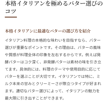
探る
本格イタリアンを極めるバター選びの
イタリアンで発酵バターと非発酵バターを
コツ
選ぶ基準
イタリアンの仕上げに使いたいバターの種
本格イタリアンに最適なバターの選び方を紹介
類
イタリアン料理の本格的な味わいを目指すなら、バター
イタリア土産に人気のバター、選び方と楽しみ
選びが重要なポイントです。その理由は、バターの風味
方
や質感が料理全体の印象を左右するからです。例えば発
イタリアン好きに人気のバター土産選びの
酵バターはコク深く、非発酵バターは素材の味を引き立
コツ
てます。具体的には、料理のテーマや使用目的に応じて
イタリアバターのお土産で喜ばれる理由と
バターを選ぶことが大切です。イタリアンでは特に、ミ
選び方
ルク本来の甘みとクリーミーさが際立つタイプが好まれ
イタリアンバター土産のおすすめの楽しみ
ます。適切なバター選びによって、イタリアンの魅力を
方
最大限に引き出すことができます。
お土産に最適なイタリアンバターの見極め