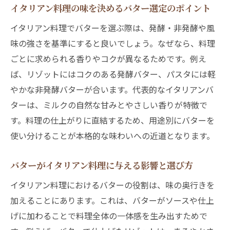
方
イタリアン料理の味を決めるバター選定のポイント
イタリアンバター土産をより美味しく味わ
イタリアン料理でバターを選ぶ際は、発酵・非発酵や風
う方法
味の強さを基準にすると良いでしょう。なぜなら、料理
イタリアン料理で楽しむお土産バターの魅
ごとに求められる香りやコクが異なるためです。例え
力
ば、リゾットにはコクのある発酵バター、パスタには軽
イタリアの気候とバターが生む独自の風味を探
やかな非発酵バターが合います。代表的なイタリアンバ
る
ターは、ミルクの自然な甘みとやさしい香りが特徴で
イタリアンの風味を決める気候とバターの
す。料理の仕上がりに直結するため、用途別にバターを
関係
使い分けることが本格的な味わいへの近道となります。
イタリアの気候が育むバターの個性的な味
バターがイタリアン料理に与える影響と選び方
わい
イタリアン料理に合うバターは気候で変わ
イタリアン料理におけるバターの役割は、味の奥行きを
る
加えることにあります。これは、バターがソースや仕上
げに加わることで料理全体の一体感を生み出すためで
バターとイタリアのオリーブが織りなす味