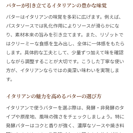
バターが引き立てるイタリアンの豊かな味覚
イタリアン愛好家が注目するバターの違い
バターはイタリアンの味覚を多彩に広げます。例えば、
イタリアンで選ばれるバターの風味と相性
パスタソースでは乳化作用によりソースが滑らかにな
イタリアンにぴったりなバターの特徴とは
り、素材本来の旨みを引き立てます。また、リゾットで
イタリアン好きが試したいバターの使い分
はクリーミーな食感を生み出し、全体に一体感をもたら
け
します。具体的な工夫として、少量ずつ加えて味を確認
ヨーロッパ産バターがイタリアンに合う理由を
しながら調整することが大切です。こうした丁寧な使い
解説
方が、イタリアンならではの奥深い味わいを実現しま
ヨーロッパのバターがイタリアンに合う理
す。
由
イタリアンの魅力を高めるバターの選び方
イタリアン料理で際立つヨーロッパ産バタ
ーの魅力
イタリアンで使うバターを選ぶ際は、発酵・非発酵のタ
ヨーロッパバターと日本バターの違いを徹
イプや原産地、風味の強さをチェックしましょう。特に
底比較
発酵バターはコクと香りが強く、濃厚なソースや焼き料