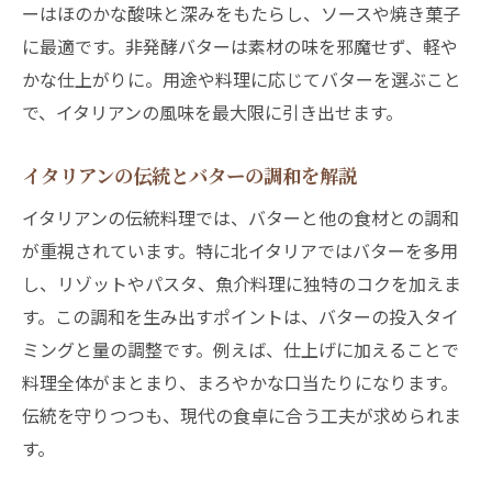
ーはほのかな酸味と深みをもたらし、ソースや焼き菓子
体感
に最適です。非発酵バターは素材の味を邪魔せず、軽や
バターが広げるイタリアン料理の奥深い楽
かな仕上がりに。用途や料理に応じてバターを選ぶこと
しみ方
で、イタリアンの風味を最大限に引き出せます。
イタリアンの味わいを極めるバターの使い
方
イタリアンの伝統とバターの調和を解説
バターでイタリアンの素材の良さを引き出
イタリアンの伝統料理では、バターと他の食材との調和
す方法
が重視されています。特に北イタリアではバターを多用
イタリアンバターで食卓を豊かにするコツ
し、リゾットやパスタ、魚介料理に独特のコクを加えま
イタリアンにバターを加えると料理が生ま
す。この調和を生み出すポイントは、バターの投入タイ
れ変わる
ミングと量の調整です。例えば、仕上げに加えることで
イタリアン好きが知っておきたいバターの特徴
料理全体がまとまり、まろやかな口当たりになります。
伝統を守りつつも、現代の食卓に合う工夫が求められま
イタリアン好き必見のバターの種類と魅力
す。
イタリアン料理に合うバターの特徴を徹底
解説