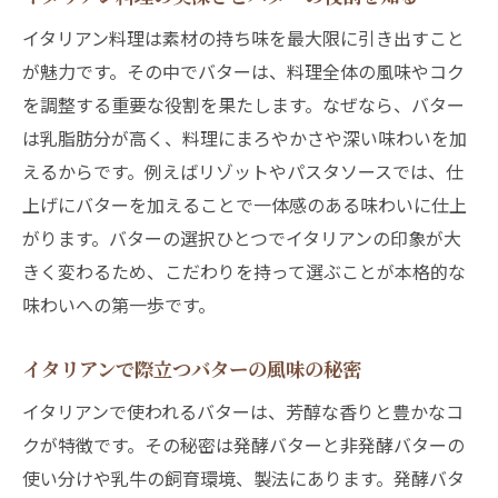
本格イタリアンに最適なバターの選び方を
イタリアン料理は素材の持ち味を最大限に引き出すこと
紹介
が魅力です。その中でバターは、料理全体の風味やコク
イタリアン料理の味を決めるバター選定の
を調整する重要な役割を果たします。なぜなら、バター
ポイント
は乳脂肪分が高く、料理にまろやかさや深い味わいを加
バターがイタリアン料理に与える影響と選
えるからです。例えばリゾットやパスタソースでは、仕
び方
上げにバターを加えることで一体感のある味わいに仕上
がります。バターの選択ひとつでイタリアンの印象が大
イタリアンのためのバター選びで知ってお
きく変わるため、こだわりを持って選ぶことが本格的な
きたいこと
味わいへの第一歩です。
料理に合わせたイタリアンバター活用法の
基本
イタリアンで際立つバターの風味の秘密
イタリアンを格上げするバター選びの実践
イタリアンで使われるバターは、芳醇な香りと豊かなコ
術
クが特徴です。その秘密は発酵バターと非発酵バターの
バターで深まるイタリアンの味わい体験
使い分けや乳牛の飼育環境、製法にあります。発酵バタ
イタリアンバターで変わる味わいの世界を