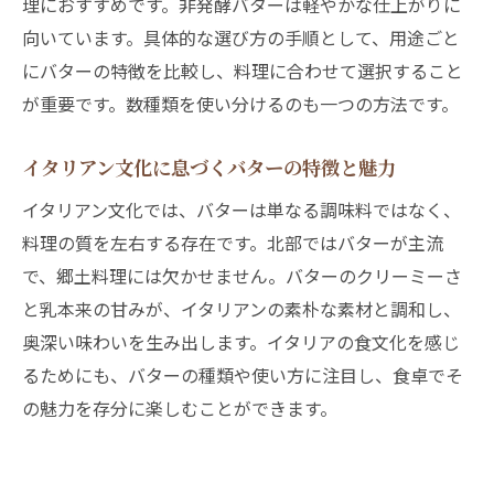
理におすすめです。非発酵バターは軽やかな仕上がりに
イタリアンで活躍するヨーロッパ産バター
向いています。具体的な選び方の手順として、用途ごと
の特徴
にバターの特徴を比較し、料理に合わせて選択すること
ヨーロッパの気候が育むバターとイタリア
が重要です。数種類を使い分けるのも一つの方法です。
ンの関係
イタリアンに最適なバターはヨーロッパ産
イタリアン文化に息づくバターの特徴と魅力
の理由
イタリアン文化では、バターは単なる調味料ではなく、
発酵バターと非発酵バターはイタリアンにどう
料理の質を左右する存在です。北部ではバターが主流
活かす
で、郷土料理には欠かせません。バターのクリーミーさ
発酵バターと非発酵バターの違いとイタリ
と乳本来の甘みが、イタリアンの素朴な素材と調和し、
アン活用法
奥深い味わいを生み出します。イタリアの食文化を感じ
イタリアン料理での発酵・非発酵バターの
るためにも、バターの種類や使い方に注目し、食卓でそ
使い分け
の魅力を存分に楽しむことができます。
発酵バターがイタリアンに与える味の深み
非発酵バターのイタリアン料理での役割を