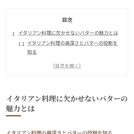
目次
イタリアン料理に欠かせないバターの魅力とは
イタリアン料理の奥深さとバターの役割を
知る
イタリアンで際立つバターの風味の秘密
イタリアンの伝統とバターの調和を解説
バターが引き立てるイタリアンの豊かな味
覚
イタリアン料理に欠かせないバターの
イタリアンの魅力を高めるバターの選び方
魅力とは
イタリアン文化に息づくバターの特徴と魅
力
本格イタリアンを極めるバター選びのコツ
イタリアン料理の奥深さとバターの役割を知る