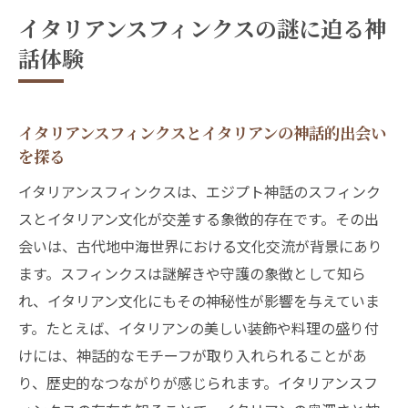
歴史的背景
イタリアンスフィンクスの謎に迫る神
イタリアンとスフィンクスの神話に隠され
話体験
た秘密
スフィンクスはイタリアン文化にどう影響
したか考察
イタリアンスフィンクスとイタリアンの神話的出会い
イタリアンスフィンクスとイタリアンの魅力
を探る
的な共通点
イタリアンスフィンクスは、エジプト神話のスフィンク
神話のスフィンクスとイタリアン文化の交差点
スとイタリアン文化が交差する象徴的存在です。その出
スフィンクス神話とイタリアンの融合が生
会いは、古代地中海世界における文化交流が背景にあり
む新たな視点
ます。スフィンクスは謎解きや守護の象徴として知ら
イタリアンスフィンクスがつなぐ神話とイ
れ、イタリアン文化にもその神秘性が影響を与えていま
タリアンの世界
す。たとえば、イタリアンの美しい装飾や料理の盛り付
けには、神話的なモチーフが取り入れられることがあ
イタリアン文化とスフィンクスの意外な接
り、歴史的なつながりが感じられます。イタリアンスフ
点を探る