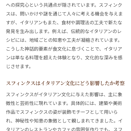
と神話
への探究心という共通点が隠されています。スフィンク
イタリアンスフィンクスが導くイタリアンの
スは、問いかけや謎を通じて人々に考える機会を与えま
新発見
すが、イタリアンもまた、食材や調理法の工夫で新たな
スフィンクスの由来を巡るイタリアンの歴
発見を生み出します。例えば、伝統的なイタリアンのレ
史探訪
シピには、地域ごとの知恵や工夫が凝縮されています。
こうした神話的要素が食文化に息づくことで、イタリア
異文化交流から生まれるイタリアンスフィンク
ンは単なる料理を超えた体験となり、文化的な深みを感
スの魅力
じさせます。
イタリアンとスフィンクスが織りなす異文
化の魅力
スフィンクスはイタリアン文化にどう影響したか考察
異文化交流が育むイタリアンスフィンクス
スフィンクスがイタリアン文化に与えた影響は、主に象
の独自性
徴性と芸術性に現れています。具体的には、建築や美術
イタリアンとスフィンクスの魅力的な融合
作品でスフィンクスの姿が装飾モチーフとして用いら
を体感
れ、神秘性や知恵の象徴として親しまれてきました。イ
イタリアンスフィンクスで味わう異文化体
タリアンのレストランやカフェの雰囲気作りでも、スフ