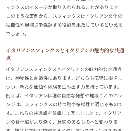
験の醍醐味
ィンクスのイメージが取り入れられることがあります。
イタリアンを通じたスフィンクスとの新た
このような事例から、スフィンクスはイタリアン文化の
な出会い
独自性や奥深さを強調する役割を果たしているといえる
異文化交流で広がるイタリアンスフィンク
でしょう。
スの可能性
現代に息づくイタリアンスフィンクスの象徴的
イタリアンスフィンクスとイタリアンの魅力的な共通
点
意味
イタリアンスフィンクスとイタリアンの現代
イタリアンスフィンクスとイタリアンの魅力的な共通点
的な意味合い
は、神秘性と創造性にあります。どちらも伝統に根ざし
つつ、新たな価値や体験を生み出す力を持っています。
イタリアン文化で見るイタリアンスフィンク
例えば、イタリアン料理の自由な発想や地域ごとのアレ
スの象徴性
ンジは、スフィンクスの持つ謎や多様性と通じるもので
イタリアンスフィンクスが現代社会に伝え
す。これらの共通点を意識して楽しむことで、イタリア
るメッセージ
ンの食体験がより深く、意味のあるものへと変わりま
イタリアンとともに息づくスフィンクスの
す。神話と文化が交錯するイタリアンスフィンクスの世