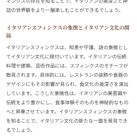
ィンクスの存在を知ることで、イタリアンの奥深さと神
神話のスフィンクスがイタリアン体験に与
話の世界観をより一層楽しむことができるでしょう。
えた影響とは
イタリアンスフィンクスの神話的背景とイ
イタリアンスフィンクスの象徴とイタリアン文化の関
タリアンの関係性
係
イタリアン文化で感じるスフィンクスの神
イタリアンスフィンクスは、知恵や守護、謎の象徴とし
秘性
てイタリアン文化に根付いています。イタリアンの伝統
イタリアンスフィンクスを知れば歴史がもっと
料理や建築、芸術作品には、スフィンクスのモチーフが
面白くなる
散見されます。具体的には、レストランの装飾や食器の
イタリアンスフィンクスとイタリアンの歴史
デザインにもその影響が見られ、食文化の奥深さを演出
的な進化を解説
しています。こうした象徴性は、イタリアンの美意識や
イタリアンスフィンクスが歴史研究に与え
伝統をより豊かにし、食事体験そのものを神秘的なもの
るインスピレーション
へと昇華させています。イタリアンスフィンクスの象徴
イタリアンとスフィンクスの関係が語る歴
を知ることで、イタリアン文化の新たな一面を発見でき
史の深み
るでしょう。