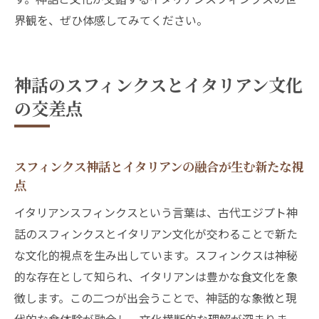
象徴的役割
界観を、ぜひ体感してみてください。
イタリアンスフィンクスの象徴がイタリアン
に与える影響
現代におけるイタリアンスフィンクスの新
神話のスフィンクスとイタリアン文化
しい価値観
の交差点
イタリアンスフィンクスが語る食と神話の深い
つながり
イタリアンスフィンクスとイタリアンの食文
スフィンクス神話とイタリアンの融合が生む新たな視
点
化の関係性
イタリアン料理とスフィンクス神話の意外
イタリアンスフィンクスという言葉は、古代エジプト神
なリンク
話のスフィンクスとイタリアン文化が交わることで新た
な文化的視点を生み出しています。スフィンクスは神秘
イタリアンスフィンクスが紡ぐ食と神話の
的な存在として知られ、イタリアンは豊かな食文化を象
物語
徴します。この二つが出会うことで、神話的な象徴と現
食体験で知るイタリアンスフィンクスの神