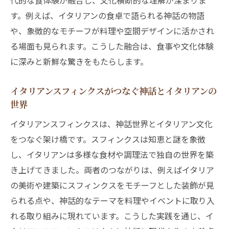
代的な食体験が融合し、文化横断的な理解が深まりま
秘
す。例えば、イタリアンの食卓で語られる神話の物語
イタリアンを通して感じるスフィンクスの
や、象徴的なモチーフが料理や空間デザインに活かされ
神話的世界
る場面も見られます。こうした融合は、食事や文化体験
イタリアンスフィンクスで味わう食と歴史
に深みと新鮮な驚きをもたらします。
の深み
この記事でイタリアン神話の新しい視点を発見
イタリアンスフィンクスがつなぐ神話とイタリアンの
イタリアンスフィンクスとイタリアンで広が
世界
る神話の世界
イタリアンスフィンクスは、神話世界とイタリアン文化
イタリアンスフィンクスが示すイタリアン神
をつなぐ架け橋です。スフィンクスは知恵と謎を象徴
話の新発見
し、イタリアンは多様な食材や調理法で独自の世界を築
イタリアンの視点で読み解くスフィンクス
き上げてきました。両者のつながりは、例えばイタリア
神話の魅力
の美術や建築にスフィンクスをモチーフとした装飾が見
られる点や、神話的なテーマを料理やイベントに取り入
イタリアンスフィンクスがもたらすイタリ
れる取り組みに現れています。こうした実践を通じ、イ
アン体験の深み