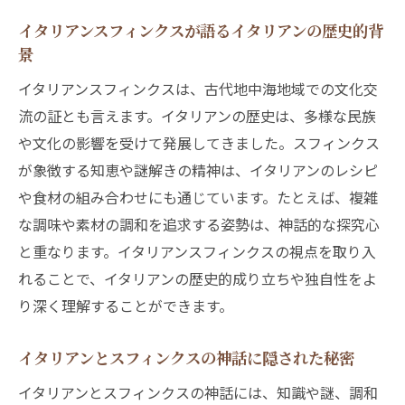
スフィンクスとイタリアンの結びつきで広
イタリアンスフィンクスが語るイタリアンの歴史的背
がる歴史観
景
イタリアンスフィンクスに学ぶイタリアンの
イタリアンスフィンクスは、古代地中海地域での文化交
歴史的体験
流の証とも言えます。イタリアンの歴史は、多様な民族
歴史から読み解くイタリアンスフィンクス
や文化の影響を受けて発展してきました。スフィンクス
の魅力
が象徴する知恵や謎解きの精神は、イタリアンのレシピ
スフィンクスの由来をたどるイタリアンの旅
や食材の組み合わせにも通じています。たとえば、複雑
イタリアンスフィンクスの由来とイタリアン
な調味や素材の調和を追求する姿勢は、神話的な探究心
文化の旅路
と重なります。イタリアンスフィンクスの視点を取り入
スフィンクスの起源をイタリアンで体感す
れることで、イタリアンの歴史的成り立ちや独自性をよ
る方法
り深く理解することができます。
イタリアンスフィンクスとイタリアンの旅の
楽しみ方
イタリアンとスフィンクスの神話に隠された秘密
イタリアン体験で知るスフィンクスの由来
イタリアンとスフィンクスの神話には、知識や謎、調和