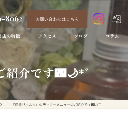
6-8062
お問い合わせはこちら
当店の特徴
アクセス
ブログ
コラム
ィナー
介です🌃🌙*ﾟ
ース
酒
節限定
グ
『洋食リベルタ』のディナーメニューのご紹介です🌃🌙*ﾟ
ンチ