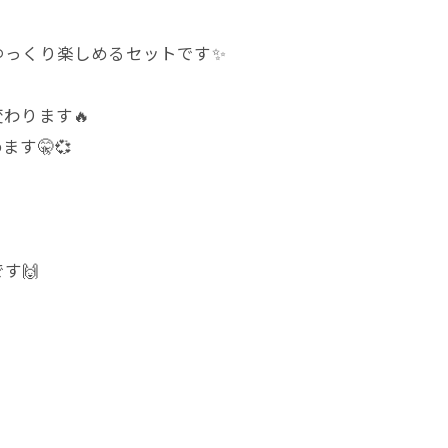
っくり楽しめるセットです✨️
わります🔥
す🤫💞
す🙌