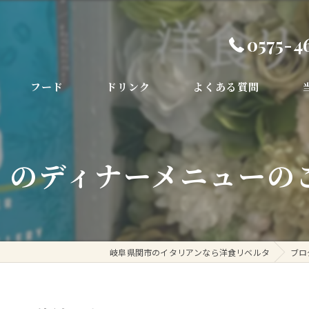
0575-4
フード
ドリンク
よくある質問
デ
のディナーメニューのご紹
コ
お
季
岐阜県関市のイタリアンなら洋食リベルタ
ブロ
ラ