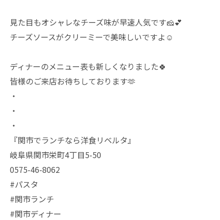
見た目もオシャレなチーズ味が早速人気です🧀︎💕︎︎
チーズソースがクリーミーで美味しいですよ☺️
ディナーのメニュー表も新しくなりました🍀
皆様のご来店お待ちしております🫶
・
・
・
『関市でランチなら洋食リベルタ』
岐阜県関市栄町4丁目5-50
0575-46-8062
#パスタ
#関市ランチ
#関市ディナー