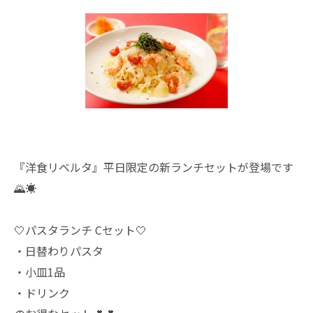
『洋食リベルタ』平日限定の新ランチセットが登場です
🌄☀️
🤍パスタランチ Cセット🤍
・日替わりパスタ
・小皿1品
・ドリンク