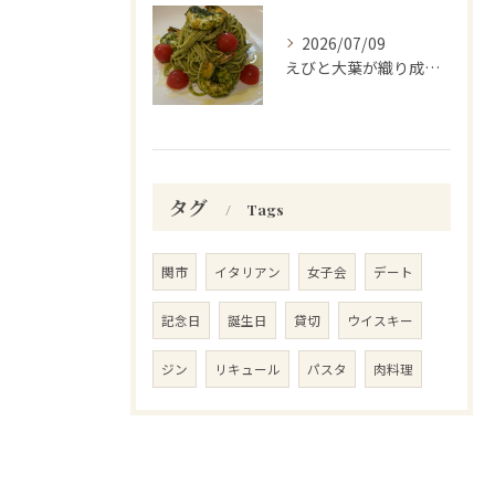
2026/07/09
えびと大葉が織り成す至福のひととき。
タグ
Tags
関市
イタリアン
女子会
デート
記念日
誕生日
貸切
ウイスキー
ジン
リキュール
パスタ
肉料理