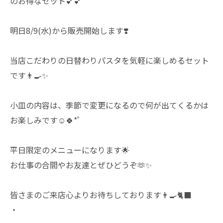
のお得なセット︎💕︎︎💕︎
明日8/9(水)から販売開始します❣️
当店こだわりの日替わりパスタを気軽に楽しめるセット
です👨‍🍳✨️
小皿の内容は、季節で変更になるので何が出てくるかは
お楽しみです☺️🍀* ゚
平日限定のメニューになります🌟
お仕事の合間やお友達とぜひどうぞ🫶✨️
皆さまのご来店心よりお待ちしております👨‍🍳🐈‍⬛
・